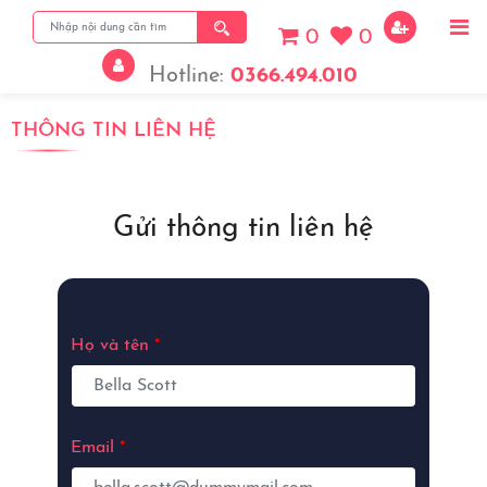
0
0
Hotline:
0366.494.010
THÔNG TIN LIÊN HỆ
View More
Gửi thông tin liên hệ
Họ và tên
*
Email
*