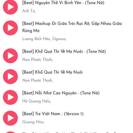
[Beat] Nguyện Thề Vì Bình Yên - (Tone Nữ)
Anh Tú,
[Beat] Mashup: Đi Giữa Trời Rực Rỡ, Gặp Nhau Giữa
Rừng Mơ
Lương Bích Hữu,
Ogenus,
[Beat] Khổ Quá Thì Về Mẹ Nuôi - (Tone Nữ)
Noo Phước Thịnh,
[Beat] Khổ Quá Thì Về Mẹ Nuôi
Noo Phước Thịnh,
[Beat] Nỗi Nhớ Cao Nguyên - (Tone Nữ)
Hồ Quang Hiếu,
[Beat] Tre Việt Nam - (Version 1)
Quang Hào,