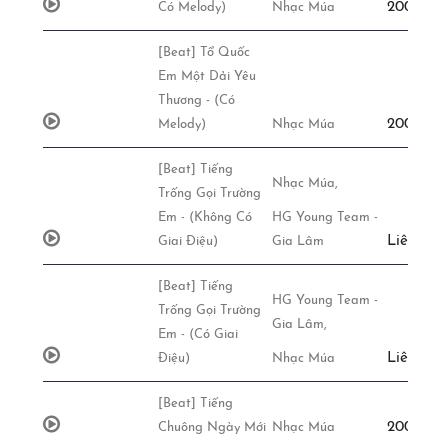
200,000đ
Có Melody)
Nhạc Múa
[Beat] Tổ Quốc
Em Một Dải Yêu
Thương - (Có
200,000đ
Melody)
Nhạc Múa
[Beat] Tiếng
Nhạc Múa,
Trống Gọi Trường
Em - (Không Có
HG Young Team -
Liên Hệ
Giai Điệu)
Gia Lâm
[Beat] Tiếng
HG Young Team -
Trống Gọi Trường
Gia Lâm,
Em - (Có Giai
Liên Hệ
Điệu)
Nhạc Múa
[Beat] Tiếng
200,000đ
Chuông Ngày Mới
Nhạc Múa