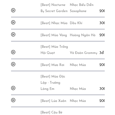
[Beat] Nocturne
Nhạc Biểu Diễn
200,000đ
By Secret Garden
Saxophone
300,000đ
[Beat] Nhạc Múa
Dầu Khí
200,000đ
[Beat] Múa Vòng
Hoàng Ngân Hà
[Beat] Múa Trống
3đ - 0 $
Hội Quạt
Vũ Đoàn Grammy
200,000đ
[Beat] Mưa Rơi
Nhạc Múa
[Beat] Múa Độc
Lập - Trường
300,000đ
Làng Em
Nhạc Múa
200,000đ
[Beat] Lúa Xuân
Nhạc Múa
[Beat] Cậu Bé