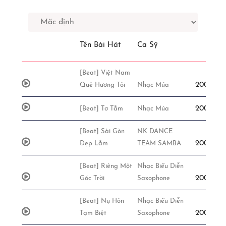
Tên Bài Hát
Ca Sỹ
[Beat] Việt Nam
200,000đ
Quê Hương Tôi
Nhạc Múa
200,000đ
[Beat] Tơ Tằm
Nhạc Múa
[Beat] Sài Gòn
NK DANCE
200,000đ
Đẹp Lắm
TEAM SAMBA
[Beat] Riêng Một
Nhạc Biểu Diễn
200,000đ
Góc Trời
Saxophone
[Beat] Nụ Hôn
Nhạc Biểu Diễn
200,000đ
Tạm Biệt
Saxophone