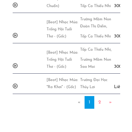
300,000đ
Chuẩn)
Tốp Ca Thiếu Nhi
Trường Mầm Non
[Beat] Nhạc Múa:
Đoàn Thị Điểm,
Trống Hội Tuổi
300,000đ
Thơ - (Gốc)
Tốp Ca Thiếu Nhi
Tốp Ca Thiếu Nhi,
[Beat] Nhạc Múa:
Trống Hội Tuổi
Trường Mầm Non
300,000đ
Thơ - (Gốc)
Sao Mai
[Beat] Nhạc Múa:
Trường Đại Học
Liên Hệ
"Ra Khơi" - (Gốc)
Thủy Lợi
«
1
2
»