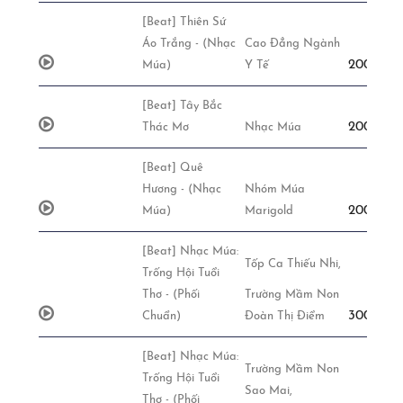
[Beat] Thiên Sứ
Áo Trắng - (Nhạc
Cao Đẳng Ngành
200,000đ
Múa)
Y Tế
[Beat] Tây Bắc
200,000đ
Thác Mơ
Nhạc Múa
[Beat] Quê
Hương - (Nhạc
Nhóm Múa
200,000đ
Múa)
Marigold
[Beat] Nhạc Múa:
Tốp Ca Thiếu Nhi,
Trống Hội Tuổi
Thơ - (Phối
Trường Mầm Non
300,000đ
Chuẩn)
Đoàn Thị Điểm
[Beat] Nhạc Múa:
Trường Mầm Non
Trống Hội Tuổi
Sao Mai,
Thơ - (Phối