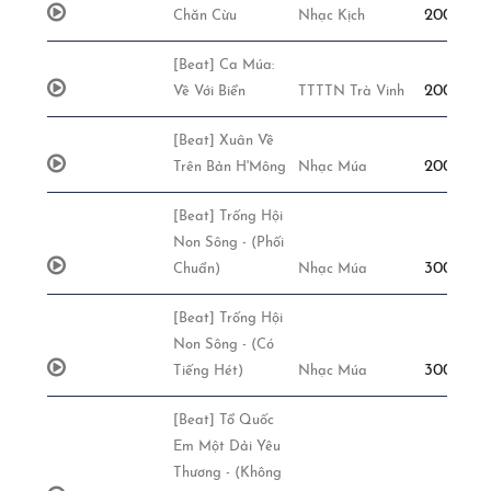
200,000đ
Chăn Cừu
Nhạc Kịch
[Beat] Ca Múa:
200,000đ
Về Với Biển
TTTTN Trà Vinh
[Beat] Xuân Về
200,000đ
Trên Bản H'Mông
Nhạc Múa
[Beat] Trống Hội
Non Sông - (Phối
300,000đ
Chuẩn)
Nhạc Múa
[Beat] Trống Hội
Non Sông - (Có
300,000đ
Tiếng Hét)
Nhạc Múa
[Beat] Tổ Quốc
Em Một Dải Yêu
Thương - (Không