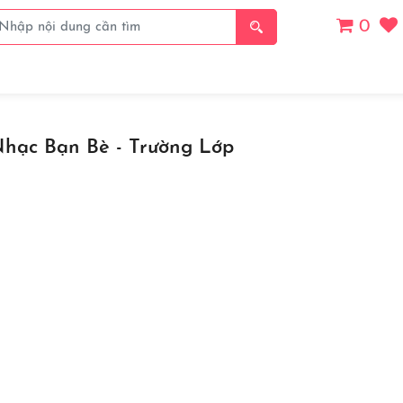
0
Giá
Thanh Toán
Thể Loại
Chủ Đề
Danh S
hạc Bạn Bè - Trường Lớp