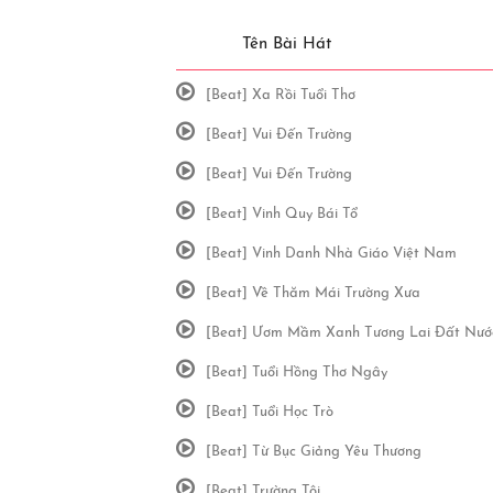
Tên Bài Hát
[Beat] Xa Rồi Tuổi Thơ
[Beat] Vui Đến Trường
[Beat] Vui Đến Trường
[Beat] Vinh Quy Bái Tổ
[Beat] Vinh Danh Nhà Giáo Việt Nam
[Beat] Về Thăm Mái Trường Xưa
[Beat] Ươm Mầm Xanh Tương Lai Đất Nướ
[Beat] Tuổi Hồng Thơ Ngây
[Beat] Tuổi Học Trò
[Beat] Từ Bục Giảng Yêu Thương
[Beat] Trường Tôi