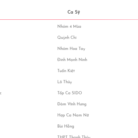
Ca Sỹ
Nhóm 4 Mùa
Quỳnh Chi
Nhóm Hoa Tay
Đinh Mạnh Ninh
Tuấn Kiệt
Lô Thủy
c
Tốp Ca SIDO
Đàm Vĩnh Hưng
Hợp Ca Nam Nữ
Bùi Hằng
THPT Thanh Thủy