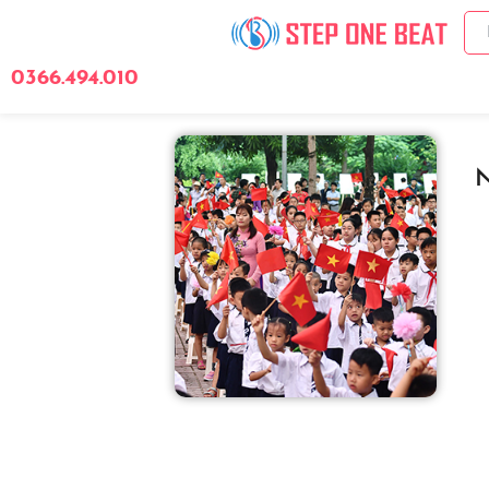
0366.494.010
Giới Thiệu
Bảng 
N