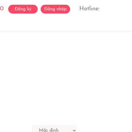
0
Hotline:
Đăng ký
Đăng nhập
ách Ca Sĩ
Liên Hệ