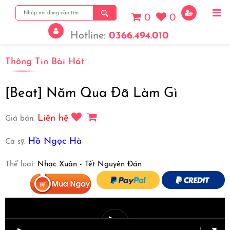
0
0
Hotline:
0366.494.010
Thông Tin Bài Hát
View More
[Beat] Năm Qua Đã Làm Gì
Liên hệ
Giá bán:
Hồ Ngọc Hà
Ca sỹ:
Thể loại:
Nhạc Xuân - Tết Nguyên Đán