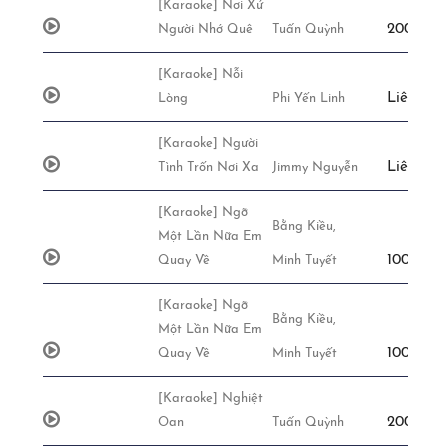
[Karaoke] Nơi Xứ
200,000đ
Người Nhớ Quê
Tuấn Quỳnh
[Karaoke] Nỗi
Liên Hệ
Lòng
Phi Yến Linh
[Karaoke] Người
Liên Hệ
Tình Trốn Nơi Xa
Jimmy Nguyễn
[Karaoke] Ngỡ
Bằng Kiều,
Một Lần Nữa Em
100,000đ
Quay Về
Minh Tuyết
[Karaoke] Ngỡ
Bằng Kiều,
Một Lần Nữa Em
100,000đ
Quay Về
Minh Tuyết
[Karaoke] Nghiệt
200,000đ
Oan
Tuấn Quỳnh