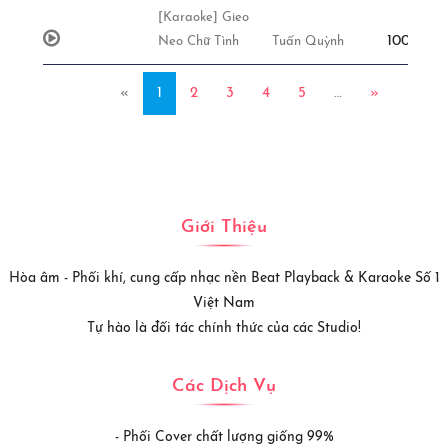
[Karaoke] Gieo
100,000đ
Neo Chữ Tình
Tuấn Quỳnh
«
1
2
3
4
5
…
»
Giới Thiệu
Hòa âm - Phối khí, cung cấp nhạc nền Beat Playback & Karaoke Số 1
Việt Nam
Tự hào là đối tác chính thức của các Studio!
Các Dịch Vụ
- Phối Cover chất lượng giống 99%