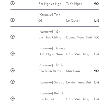
200,000đ
Em Nghiệt Ngã
Tuấn Ngọc
[Karaoke] Tình
Liên Hệ
Đời
Lệ Quyên
[Karaoke] Tiễn
100,000đ
Em Theo Chồng
Dương Ngọc Thái
[Karaoke] Thương
Liên Hệ
Hoài Ngàn Năm
Đàm Vĩnh Hưng
[Karaoke] Thành
200,000đ
Phố Buồn Remix
Mai Tuấn
Liên Hệ
[Karaoke] So Sad
Lynda Trang Đài
[Karaoke] Rơi Lệ
Liên Hệ
Cho Người
Đàm Vĩnh Hưng