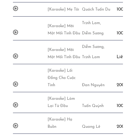
100,000đ
[Karaoke] Mẹ Tôi
Quách Tuấn Du
Trịnh Lam,
[Karaoke] Mãi
100,000đ
Một Mối Tình Đầu
Diễm Sương
Diễm Sương,
[Karaoke] Mãi
Liên Hệ
Một Mối Tình Đầu
Trịnh Lam
[Karaoke] Lối
Đắng Cho Cuộc
200,000đ
Tình
Đan Nguyên
[Karaoke] Làm
100,000đ
Lại Từ Đầu
Tuấn Quỳnh
[Karaoke] Hạ
200,000đ
Buồn
Quang Lê