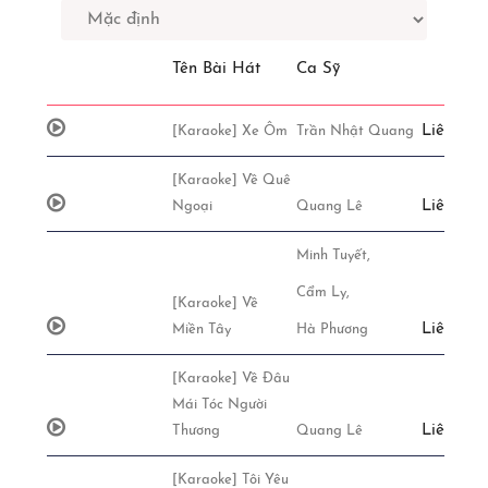
Tên Bài Hát
Ca Sỹ
Liên Hệ
[Karaoke] Xe Ôm
Trần Nhật Quang
[Karaoke] Về Quê
Liên Hệ
Ngoại
Quang Lê
Minh Tuyết,
Cẩm Ly,
[Karaoke] Về
Liên Hệ
Miền Tây
Hà Phương
[Karaoke] Về Đâu
Mái Tóc Người
Liên Hệ
Thương
Quang Lê
[Karaoke] Tôi Yêu