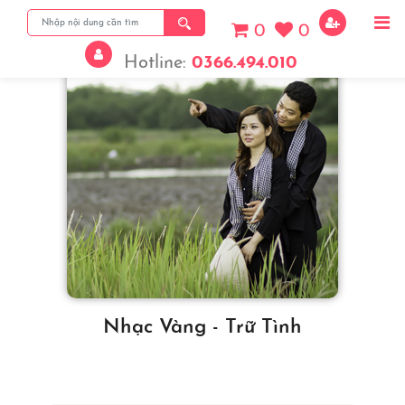
0
0
Hotline:
0366.494.010
Nhạc Vàng - Trữ Tình