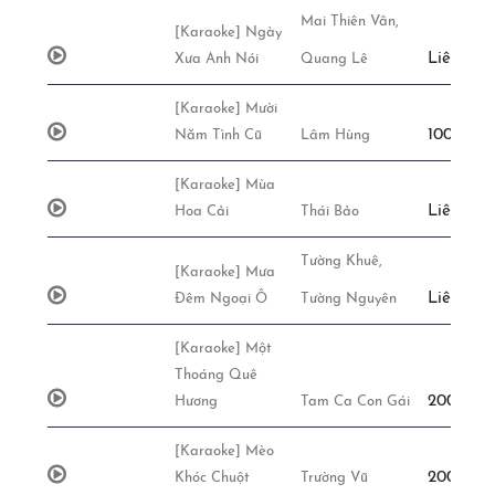
Mai Thiên Vân,
[Karaoke] Ngày
Liên Hệ
Xưa Anh Nói
Quang Lê
[Karaoke] Mười
100,000đ
Năm Tình Cũ
Lâm Hùng
[Karaoke] Mùa
Liên Hệ
Hoa Cải
Thái Bảo
Tường Khuê,
[Karaoke] Mưa
Liên Hệ
Đêm Ngoại Ô
Tường Nguyên
[Karaoke] Một
Thoáng Quê
200,000đ
Hương
Tam Ca Con Gái
[Karaoke] Mèo
200,000đ
Khóc Chuột
Trường Vũ