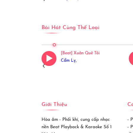
Bài Hát Cùng Thể Loại
Về Trên Môi Em
[Beat] Xuân Quê Tôi
Cẩm Ly,
Giới Thiệu
Cá
Hòa âm - Phối khí, cung cấp nhạc
- 
nền Beat Playback & Karaoke Số 1
- 