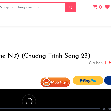
0
Giá
Thanh Toán
Thể Loại
Chủ Đề
Danh S
one Nữ) (Chương Trình Sóng 23)
Liê
Giá bán:
03:29