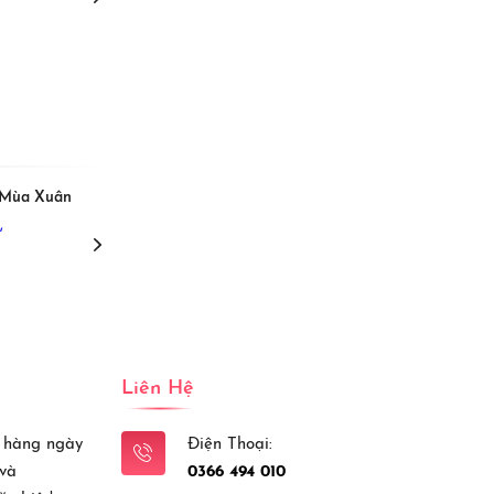
View More
u Mùa Xuân
[Beat] Liên Khúc: Mùa Xuân
Ơi & Ngày Xuân Long Phụng
,
Sum Vầy
Nhóm Artista Band,
Liên Hệ
 hàng ngày
Điện Thoại:
 và
0366 494 010