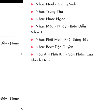
Nhạc Noel - Giáng Sinh
Nhạc Trung Thu
Nhạc Nước Ngoài
View More
Nhạc Múa - Nhảy - Biểu Diễn
Nhạc Cụ
Nhạc Phối Mới - Phối Sáng Tác
 Đầy - (Tone
[Beat] Tết Đong Đầy - (NESS
Nhạc Beat Độc Quyền
Remix Version) (Có Rap Full
Bài)
Hòa Âm Phối Khí - Sản Phẩm Của
Kay Trần,
Nguyễn Khoa,
Khách Hàng
View More
 Đầy - (Tone
[Beat] Tết Đong Đầy - (Tone
Song Ca)
Kay Trần,