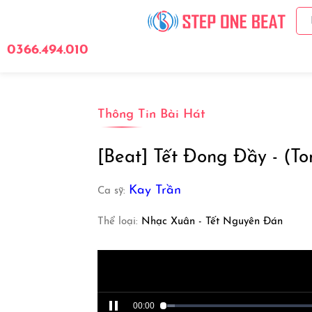
0366.494.010
Giới Thiệu
Bảng 
Thông Tin Bài Hát
[Beat] Tết Đong Đầy - (T
Kay Trần
Ca sỹ:
Thể loại:
Nhạc Xuân - Tết Nguyên Đán
00:00