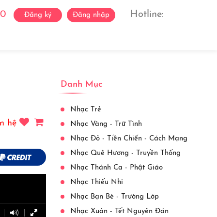
0
Hotline:
Đăng ký
Đăng nhập
ách Ca Sĩ
Liên Hệ
View More
Danh Mục
Nhạc Trẻ
n hệ
Nhạc Vàng - Trữ Tình
Nhạc Đỏ - Tiền Chiến - Cách Mạng
Nhạc Quê Hương - Truyền Thống
Nhạc Thánh Ca - Phật Giáo
Nhạc Thiếu Nhi
Nhạc Bạn Bè - Trường Lớp
Nhạc Xuân - Tết Nguyên Đán