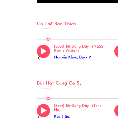
Có Thể Bạn Thích
ng Đầy - (Có Bè)
[Beat] Tết Đong Đầy - (NESS
h Sóng 23)
Remix Version)
Nguyễn Khoa,
Duck V,
Bài Hát Cùng Ca Sỹ
i M52
[Beat] Tết Đong Đầy - (Tone
Nữ)
Kay Trần,