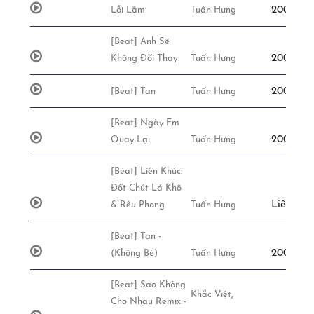
200,000đ
Lỗi Lầm
Tuấn Hưng
[Beat] Anh Sẽ
200,000đ
Không Đổi Thay
Tuấn Hưng
200,000đ
[Beat] Tan
Tuấn Hưng
[Beat] Ngày Em
200,000đ
Quay Lại
Tuấn Hưng
[Beat] Liên Khúc:
Đốt Chút Lá Khô
Liên Hệ
& Rêu Phong
Tuấn Hưng
[Beat] Tan -
200,000đ
(Không Bè)
Tuấn Hưng
[Beat] Sao Không
Khắc Việt,
Cho Nhau Remix -