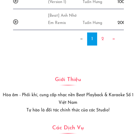
100,000đ
(Version 1)
Tuấn Hưng
[Beat] Anh Nhớ
200,000đ
Em Remix
Tuấn Hưng
«
1
2
»
Giới Thiệu
Hòa âm - Phối khí, cung cấp nhạc nền Beat Playback & Karaoke Số 1
Việt Nam
Tự hào là đối tác chính thức của các Studio!
Các Dịch Vụ