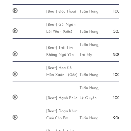
100,000đ
[Beat] Độc Thoại
Tuấn Hưng
[Beat] Gửi Ngàn
50,000đ 
Lời Yêu - (Gốc)
Tuấn Hưng
Tuấn Hưng,
[Beat] Trái Tim
200,000đ
Không Ngủ Yên
Trà My
[Beat] Hoa Cỏ
100,000đ
Mùa Xuân - (Gốc)
Tuấn Hưng
Tuấn Hưng,
100,000đ
[Beat] Hạnh Phúc
Lệ Quyên
[Beat] Đoạn Khúc
200,000đ
Cuối Cho Em
Tuấn Hưng