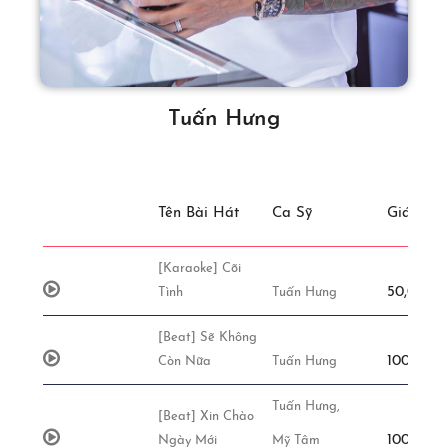
Tuấn Hưng
Tên Bài Hát
Ca Sỹ
Giá
[Karaoke] Cõi
50,000đ 
Tình
Tuấn Hưng
[Beat] Sẽ Không
100,000đ
Còn Nữa
Tuấn Hưng
Tuấn Hưng,
[Beat] Xin Chào
100,000đ
Ngày Mới
Mỹ Tâm