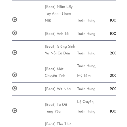
[Beat] Nắm Lấy
Tay Anh - (Tone
100,000đ
Nữ)
Tuấn Hưng
100,000đ
[Beat] Anh Tôi
Tuấn Hưng
[Beat] Giáng Sinh
200,000đ
Và Nỗi Cô Đơn
Tuấn Hưng
Tuấn Hưng,
[Beat] Một
200,000đ
Chuyện Tình
Mỹ Tâm
200,000đ
[Beat] Vết Nhơ
Tuấn Hưng
Lệ Quyên,
[Beat] Ta Đã
100,000đ
Từng Yêu
Tuấn Hưng
[Beat] Tha Thứ