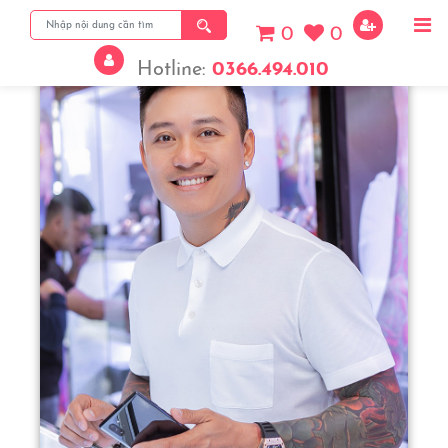
0
0
Hotline:
0366.494.010