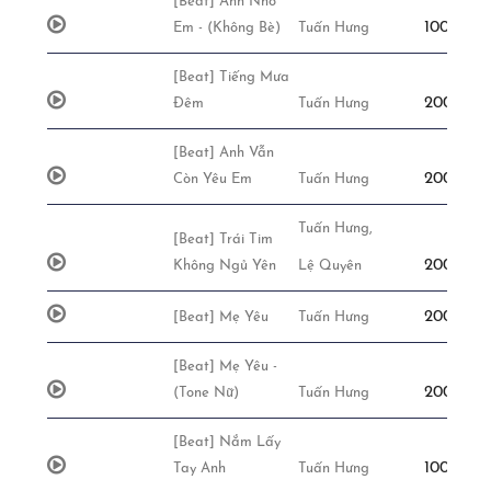
[Beat] Anh Nhớ
100,000đ
Em - (Không Bè)
Tuấn Hưng
[Beat] Tiếng Mưa
200,000đ
Đêm
Tuấn Hưng
[Beat] Anh Vẫn
200,000đ
Còn Yêu Em
Tuấn Hưng
Tuấn Hưng,
[Beat] Trái Tim
200,000đ
Không Ngủ Yên
Lệ Quyên
200,000đ
[Beat] Mẹ Yêu
Tuấn Hưng
[Beat] Mẹ Yêu -
200,000đ
(Tone Nữ)
Tuấn Hưng
[Beat] Nắm Lấy
100,000đ
Tay Anh
Tuấn Hưng