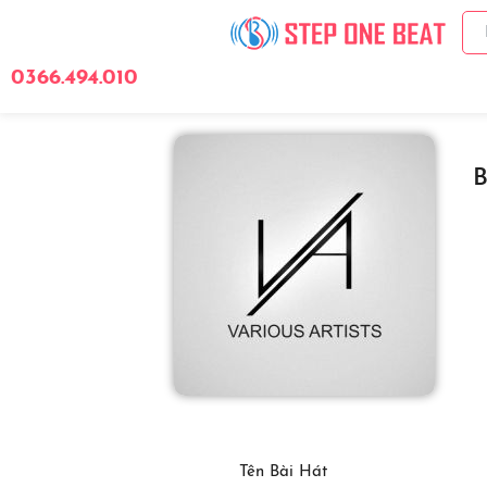
0366.494.010
Giới Thiệu
Bảng 
B
Tên Bài Hát