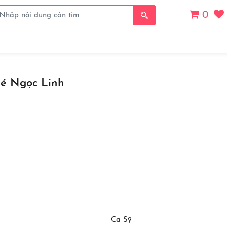
0
Giá
Thanh Toán
Thể Loại
Chủ Đề
Danh S
é Ngọc Linh
Ca Sỹ