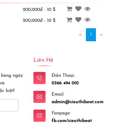
200,000đ - 10 $
200,000đ - 10 $
«
1
»
Liên Hệ
 hàng ngày
Điện Thoại:
 và
0366 494 010
c biệt!
Email:
admin@sieuthibeat.com
Fanpage:
fb.com/sieuthibeat