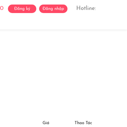
0
Hotline:
Đăng ký
Đăng nhập
ách Ca Sĩ
Liên Hệ
Giá
Thao Tác