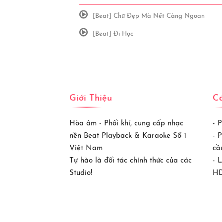
[Beat] Chữ Đẹp Mà Nết Càng Ngoan
[Beat] Đi Học
Giới Thiệu
Cá
Hòa âm - Phối khí, cung cấp nhạc
- 
nền Beat Playback & Karaoke Số 1
- 
Việt Nam
cầ
Tự hào là đối tác chính thức của các
- 
Studio!
HD