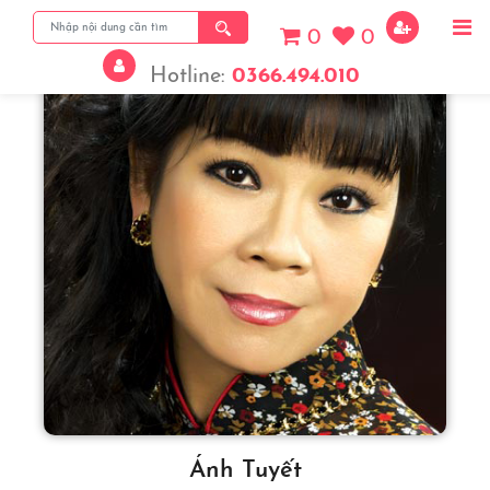
0
0
Hotline:
0366.494.010
Ánh Tuyết