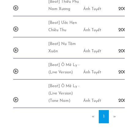
[Beat] Thiếu Phụ
200,000đ
Nam Xương
Ánh Tuyết
[Beat] Ước Hẹn
200,000đ
Chiều Thu
Ánh Tuyết
[Beat] Nụ Tầm
200,000đ
Xuân
Ánh Tuyết
[Beat] Ô Mê Ly -
200,000đ
(Live Version)
Ánh Tuyết
[Beat] Ô Mê Ly -
(Live Version)
200,000đ
(Tone Nam)
Ánh Tuyết
«
1
»