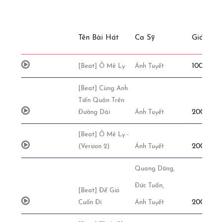
Tên Bài Hát
Ca Sỹ
Giá
100,000đ
[Beat] Ô Mê Ly
Ánh Tuyết
[Beat] Cùng Anh
Tiến Quân Trên
200,000đ
Đường Dài
Ánh Tuyết
[Beat] Ô Mê Ly -
200,000đ
(Version 2)
Ánh Tuyết
Quang Dũng,
Đức Tuấn,
[Beat] Để Gió
200,000đ
Cuốn Đi
Ánh Tuyết