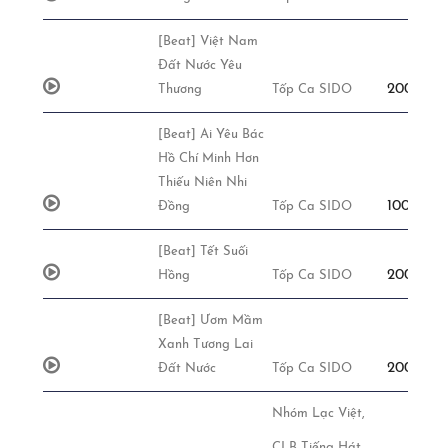
[Beat] Việt Nam
Đất Nước Yêu
200,000đ
Thương
Tốp Ca SIDO
[Beat] Ai Yêu Bác
Hồ Chí Minh Hơn
Thiếu Niên Nhi
100,000đ
Đồng
Tốp Ca SIDO
[Beat] Tết Suối
200,000đ
Hồng
Tốp Ca SIDO
[Beat] Ươm Mầm
Xanh Tương Lai
200,000đ
Đất Nước
Tốp Ca SIDO
Nhóm Lạc Việt,
CLB Tiếng Hát