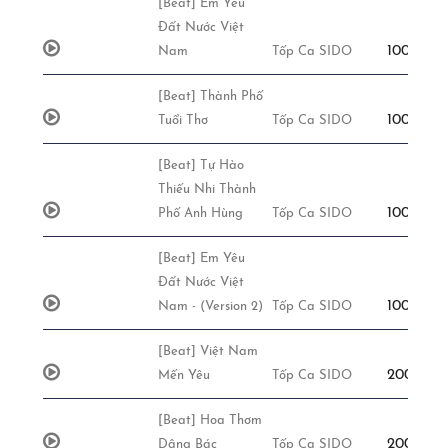
[Beat] Em Yêu
Đất Nước Việt
100,000đ
Nam
Tốp Ca SIDO
[Beat] Thành Phố
100,000đ
Tuổi Thơ
Tốp Ca SIDO
[Beat] Tự Hào
Thiếu Nhi Thành
100,000đ
Phố Anh Hùng
Tốp Ca SIDO
[Beat] Em Yêu
Đất Nước Việt
100,000đ
Nam - (Version 2)
Tốp Ca SIDO
[Beat] Việt Nam
200,000đ
Mến Yêu
Tốp Ca SIDO
[Beat] Hoa Thơm
200,000đ
Dâng Bác
Tốp Ca SIDO