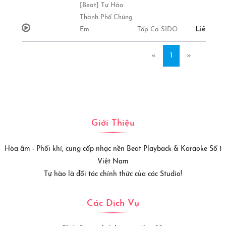
[Beat] Tự Hào
Thành Phố Chúng
Liên Hệ
Em
Tốp Ca SIDO
«
1
»
Giới Thiệu
Hòa âm - Phối khí, cung cấp nhạc nền Beat Playback & Karaoke Số 1
Việt Nam
Tự hào là đối tác chính thức của các Studio!
Các Dịch Vụ