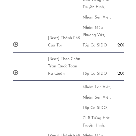
Truyền Hình,
Nhóm Sen Việt,
Nhóm Múa
Phương Việt,
[Beat] Thành Phố
200,000đ
Của Tôi
Tốp Ca SIDO
[Beat] Theo Chân
Trần Quốc Toản
200,000đ
Ra Quân
Tốp Ca SIDO
Nhóm Lạc Việt,
Nhóm Sen Việt,
Tốp Ca SIDO,
CLB Tiếng Hát
Truyền Hình,
[Beat] Thành Phố
Nhóm Múa