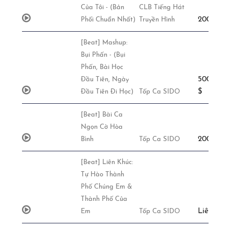
Của Tôi - (Bản
CLB Tiếng Hát
200,000đ
Phối Chuẩn Nhất)
Truyền Hình
[Beat] Mashup:
Bụi Phấn - (Bụi
Phấn, Bài Học
500,000đ
Đầu Tiên, Ngày
$
Đầu Tiên Đi Học)
Tốp Ca SIDO
[Beat] Bài Ca
Ngọn Cờ Hòa
200,000đ
Bình
Tốp Ca SIDO
[Beat] Liên Khúc:
Tự Hào Thành
Phố Chúng Em &
Thành Phố Của
Liên Hệ
Em
Tốp Ca SIDO