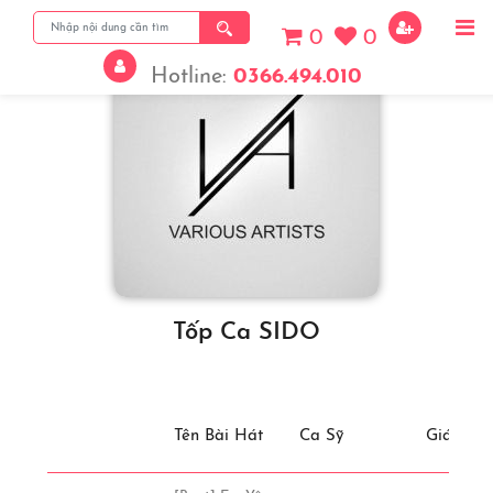
0
0
Hotline:
0366.494.010
Tốp Ca SIDO
Tên Bài Hát
Ca Sỹ
Giá