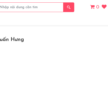
0
Giá
Thanh Toán
Thể Loại
Chủ Đề
Danh S
uấn Hưng