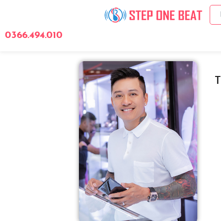
0366.494.010
Giới Thiệu
Bảng 
T