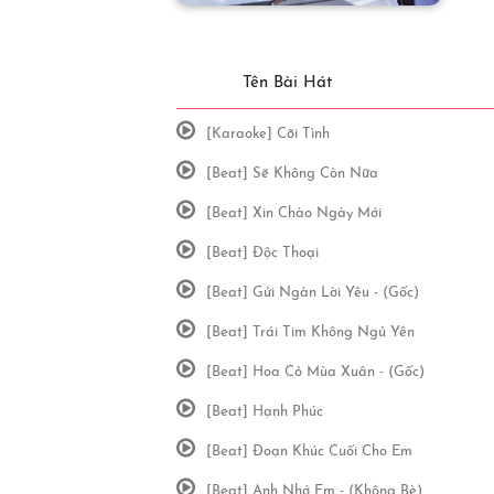
Tên Bài Hát
[Karaoke] Cõi Tình
[Beat] Sẽ Không Còn Nữa
[Beat] Xin Chào Ngày Mới
[Beat] Độc Thoại
[Beat] Gửi Ngàn Lời Yêu - (Gốc)
[Beat] Trái Tim Không Ngủ Yên
[Beat] Hoa Cỏ Mùa Xuân - (Gốc)
[Beat] Hạnh Phúc
[Beat] Đoạn Khúc Cuối Cho Em
[Beat] Anh Nhớ Em - (Không Bè)