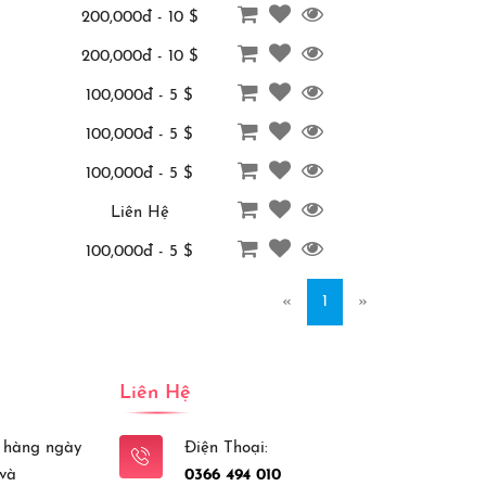
200,000đ - 10 $
200,000đ - 10 $
100,000đ - 5 $
100,000đ - 5 $
100,000đ - 5 $
Liên Hệ
100,000đ - 5 $
«
1
»
Liên Hệ
 hàng ngày
Điện Thoại:
 và
0366 494 010