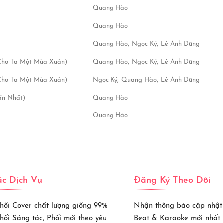
Quang Hào
Quang Hào
Quang Hào,
Ngọc Ký,
Lê Anh Dũng
Cho Ta Một Mùa Xuân)
Quang Hào,
Ngọc Ký,
Lê Anh Dũng
Cho Ta Một Mùa Xuân)
Ngọc Ký,
Quang Hào,
Lê Anh Dũng
uẩn Nhất)
Quang Hào
Quang Hào
c Dịch Vụ
Đăng Ký Theo Dõi
Phối Cover chất lượng giống 99%
Nhận thông báo cập nhật
Phối Sáng tác, Phối mới theo yêu
Beat & Karaoke mới nhất