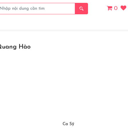
0
Giá
Thanh Toán
Thể Loại
Chủ Đề
Danh S
Quang Hào
Ca Sỹ