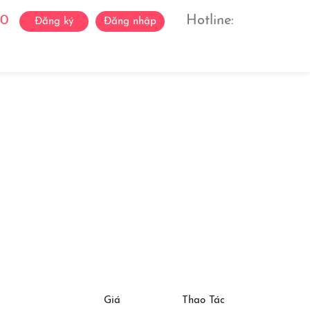
0
Hotline:
Đăng ký
Đăng nhập
ách Ca Sĩ
Liên Hệ
Giá
Thao Tác