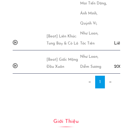
Mai Tiến Dũng,
Ánh Minh,
Quỳnh Vi,
Như Loan,
[Beat] Liên Khúc:
Liên Hệ
Tung Bay & Cò Lả
Tóc Tiên
Như Loan,
[Beat] Giấc Mộng
200,000đ
Đầu Xuân
Diễm Sương
«
1
»
Giới Thiệu