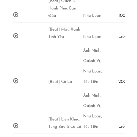
[Beat] Quên Đi
Hạnh Phúc Ban
100,000đ
Đầu
Như Loan
[Beat] Màu Xanh
Liên Hệ
Tình Yêu
Như Loan
Ánh Minh,
Quỳnh Vi,
Như Loan,
200,000đ
[Beat] Cò Lả
Tóc Tiên
Ánh Minh,
Quỳnh Vi,
Như Loan,
[Beat] Liên Khúc:
Liên Hệ
Tung Bay & Cò Lả
Tóc Tiên