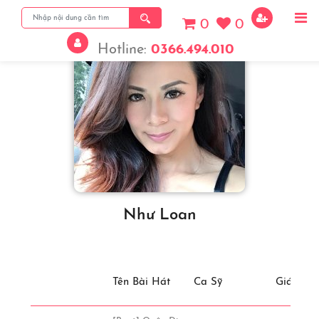
0
0
Hotline:
0366.494.010
Như Loan
Tên Bài Hát
Ca Sỹ
Giá