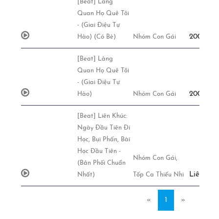
[Beat] Làng
Quan Họ Quê Tôi
- (Giai Điệu Tự
200,000đ
Hào) (Có Bè)
Nhóm Con Gái
[Beat] Làng
Quan Họ Quê Tôi
- (Giai Điệu Tự
200,000đ
Hào)
Nhóm Con Gái
[Beat] Liên Khúc:
Ngày Đầu Tiên Đi
Học, Bụi Phấn, Bài
Học Đầu Tiên -
Nhóm Con Gái,
(Bản Phối Chuẩn
Liên Hệ
Nhất)
Tốp Ca Thiếu Nhi
«
1
»