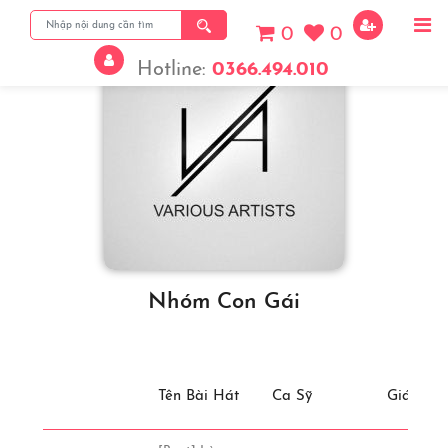
0
0
Hotline:
0366.494.010
Nhóm Con Gái
Tên Bài Hát
Ca Sỹ
Giá