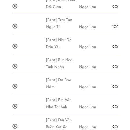
[Beat] Khúc Tình
200,000đ
Dối Gian
Ngọc Lan
[Beat] Trái Tim
100,000đ
Ngục Tù
Ngọc Lan
[Beat] Như Đã
200,000đ
Dấu Yêu
Ngọc Lan
[Beat] Bức Họa
200,000đ
Tình Nhân
Ngọc Lan
[Beat] Đã Bao
200,000đ
Năm
Ngọc Lan
[Beat] Em Vẫn
200,000đ
Nhớ Tới Anh
Ngọc Lan
[Beat] Đời Vẫn
200,000đ
Buồn Xót Xa
Ngọc Lan