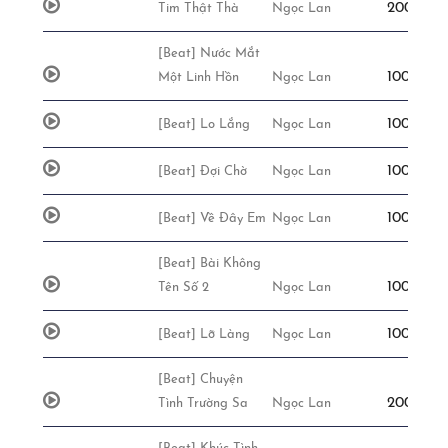
200,000đ
Tim Thật Thà
Ngọc Lan
[Beat] Nước Mắt
100,000đ
Một Linh Hồn
Ngọc Lan
100,000đ
[Beat] Lo Lắng
Ngọc Lan
100,000đ
[Beat] Đợi Chờ
Ngọc Lan
100,000đ
[Beat] Về Đây Em
Ngọc Lan
[Beat] Bài Không
100,000đ
Tên Số 2
Ngọc Lan
100,000đ
[Beat] Lỡ Làng
Ngọc Lan
[Beat] Chuyện
200,000đ
Tình Trường Sa
Ngọc Lan