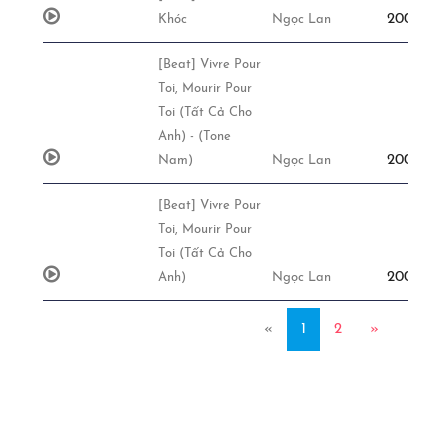
200,000đ
Khóc
Ngọc Lan
[Beat] Vivre Pour
Toi, Mourir Pour
Toi (Tất Cả Cho
Anh) - (Tone
200,000đ
Nam)
Ngọc Lan
[Beat] Vivre Pour
Toi, Mourir Pour
Toi (Tất Cả Cho
200,000đ
Anh)
Ngọc Lan
«
1
2
»