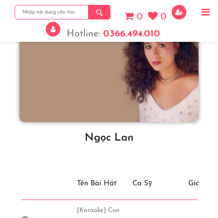
0
0
Hotline:
0366.494.010
Ngọc Lan
Tên Bài Hát
Ca Sỹ
Giá
[Karaoke] Con