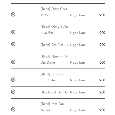
[Beat] Được Chết
200,000đ
Vì Yêu
Ngọc Lan
[Beat] Đừng Buồn
200,000đ
Nữa Em
Ngọc Lan
200,000đ
[Beat] Giờ Biệt Ly
Ngọc Lan
[Beat] Hạnh Phúc
200,000đ
Dịu Dàng
Ngọc Lan
[Beat] Làm Sao
200,000đ
Em Quên
Ngọc Lan
200,000đ
[Beat] Lời Tình Ái
Ngọc Lan
[Beat] Một Đời
200,000đ
Người
Ngọc Lan