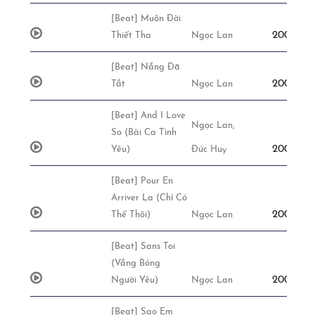
[Beat] Muôn Đời
200,000đ
Thiết Tha
Ngọc Lan
[Beat] Nắng Đã
200,000đ
Tắt
Ngọc Lan
[Beat] And I Love
Ngọc Lan,
So (Bài Ca Tình
200,000đ
Yêu)
Đức Huy
[Beat] Pour En
Arriver La (Chỉ Có
200,000đ
Thế Thôi)
Ngọc Lan
[Beat] Sans Toi
(Vắng Bóng
200,000đ
Người Yêu)
Ngọc Lan
[Beat] Sao Em