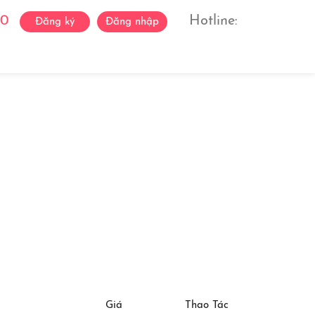
0
Hotline:
Đăng ký
Đăng nhập
ách Ca Sĩ
Liên Hệ
Giá
Thao Tác