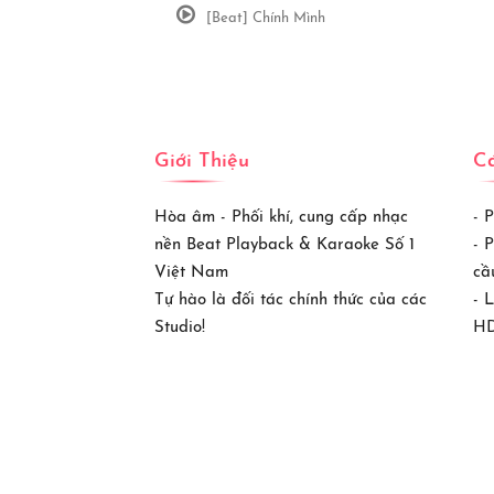
[Beat] Chính Mình
Giới Thiệu
Cá
Hòa âm - Phối khí, cung cấp nhạc
- 
nền Beat Playback & Karaoke Số 1
- 
Việt Nam
cầ
Tự hào là đối tác chính thức của các
- 
Studio!
HD