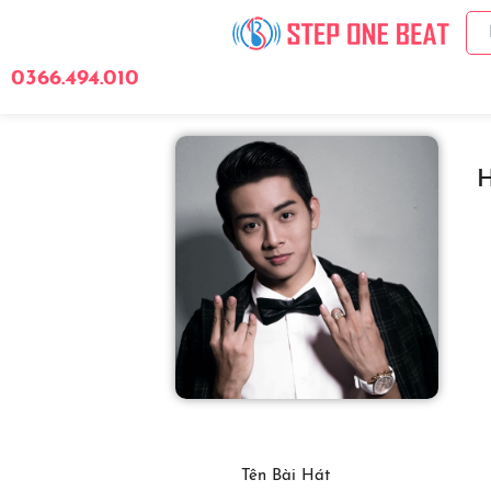
0366.494.010
Giới Thiệu
Bảng 
H
Tên Bài Hát