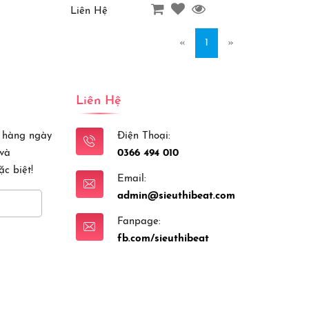
Liên Hệ
«
1
»
Liên Hệ
 hàng ngày
Điện Thoại:
 và
0366 494 010
c biệt!
Email:
admin@sieuthibeat.com
Fanpage:
fb.com/sieuthibeat