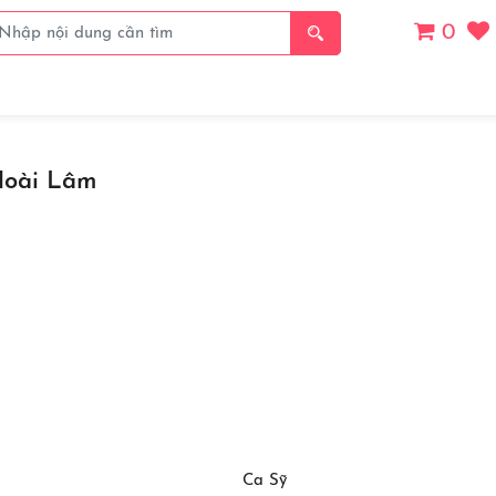
0
Giá
Thanh Toán
Thể Loại
Chủ Đề
Danh S
oài Lâm
Ca Sỹ