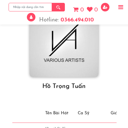
0
0
Hotline:
0366.494.010
Hồ Trọng Tuấn
Tên Bài Hát
Ca Sỹ
Giá