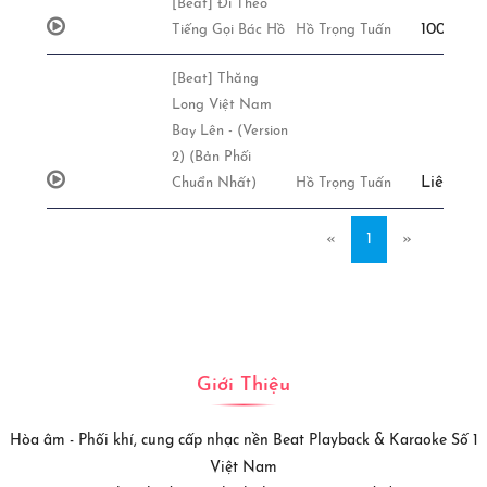
[Beat] Đi Theo
100,000đ
Tiếng Gọi Bác Hồ
Hồ Trọng Tuấn
[Beat] Thăng
Long Việt Nam
Bay Lên - (Version
2) (Bản Phối
Liên Hệ
Chuẩn Nhất)
Hồ Trọng Tuấn
«
1
»
Giới Thiệu
Hòa âm - Phối khí, cung cấp nhạc nền Beat Playback & Karaoke Số 1
Việt Nam