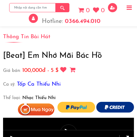
0
0
Hotline:
0366.494.010
Thông Tin Bài Hát
View More
[Beat] Em Nhớ Mãi Bác Hồ
100,000đ - 5 $
Giá bán:
Tốp Ca Thiếu Nhi
Ca sỹ:
Thể loại:
Nhạc Thiếu Nhi