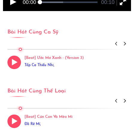
00:00
00:10
Bài Hát Cùng Ca Sỹ
View More
[Beat] Ước Mơ Xanh - (Version 3)
Tốp Ca Thiếu Nhi,
Bài Hát Cùng Thể Loại
View More
[Beat] Cún Con Và Mèo Mi
Đồ Rê Mí,