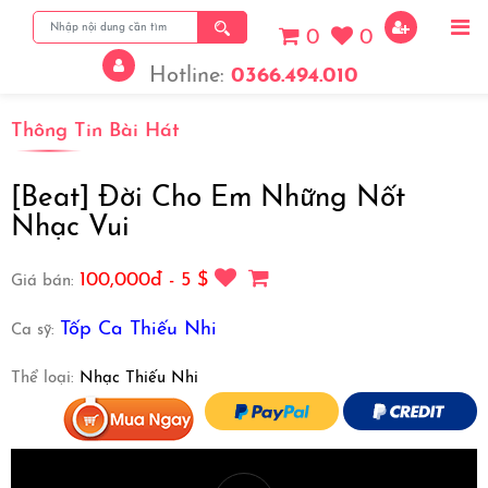
0
0
Hotline:
0366.494.010
Thông Tin Bài Hát
View More
[Beat] Đời Cho Em Những Nốt
Nhạc Vui
100,000đ - 5 $
Giá bán:
Tốp Ca Thiếu Nhi
Ca sỹ:
Thể loại:
Nhạc Thiếu Nhi