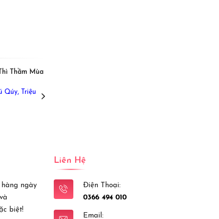
View More
 Thì Thầm Mùa
[Beat] Xuân Chiến Khu
Lan Anh,
ú Qúy,
Triệu
Liên Hệ
 hàng ngày
Điện Thoại:
 và
0366 494 010
c biệt!
Email: