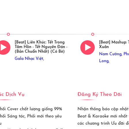
[Beat] Liên Khúc: Tết Trong
[Beat] Mashup:
Tâm Hồn - Tết Nguyên Đán -
Xuân
(Bản Chuẩn Nhất) (Có Bè)
Nam Cường,
Ph
Gala Nhạc Việt,
Long,
c Dịch Vụ
Đăng Ký Theo Dõi
Phối Cover chất lượng giống 99%
Nhận thông báo cập nhật
Phối Sáng tác, Phối mới theo yêu
Beat & Karaoke mới nhất
u
các chương trình Ưu đãi đặ