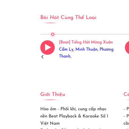
Bài Hát Cùng Thể Loại
Giao Mùa
[Beat] Tiếng Hát Mừng Xuân
p Stars,
Cẩm Ly,
Minh Thuận,
Phương
Thanh,
Giới Thiệu
Cá
Hòa âm - Phối khí, cung cấp nhạc
- 
nền Beat Playback & Karaoke Số 1
- 
Việt Nam
cầ