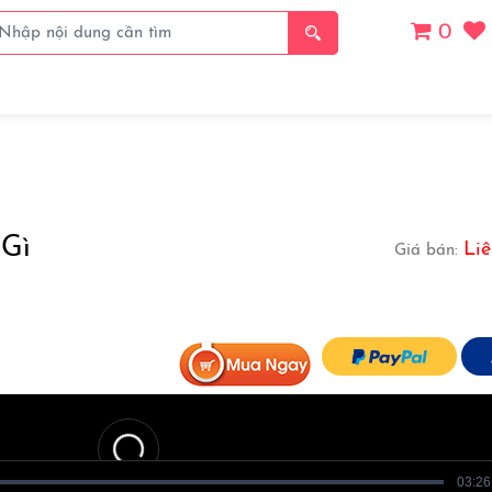
0
Giá
Thanh Toán
Thể Loại
Chủ Đề
Danh S
Gì
Liê
Giá bán:
03:26