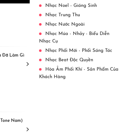
Nhạc Noel - Giáng Sinh
Nhạc Trung Thu
Nhạc Nước Ngoài
View More
Nhạc Múa - Nhảy - Biểu Diễn
Nhạc Cụ
Nhạc Phối Mới - Phối Sáng Tác
a Đã Làm Gì
[Beat] Năm Qua Đã Làm Gì -
Nhạc Beat Độc Quyền
(Tone Nữ)
Noo Phước Thịnh,
Hòa Âm Phối Khí - Sản Phẩm Của
Khách Hàng
View More
- (Tone Nam)
[Beat] Cả Một Trời Thương
Nhớ - (Tone Nam)
Hồ Ngọc Hà,