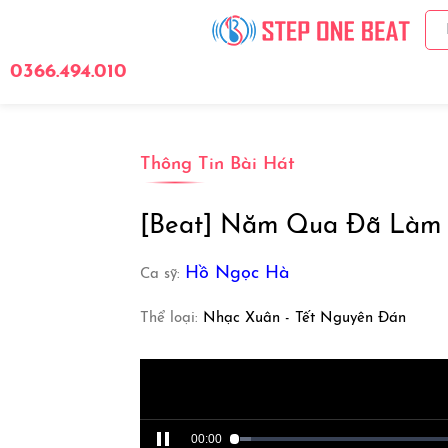
0366.494.010
Giới Thiệu
Bảng 
Thông Tin Bài Hát
[Beat] Năm Qua Đã Làm 
Hồ Ngọc Hà
Ca sỹ:
Thể loại:
Nhạc Xuân - Tết Nguyên Đán
00:00