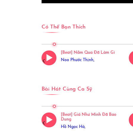
Có Thể Bạn Thích
Qua Đã Làm Gì
[Beat] Năm Qua Đã Làm Gì
m,
Noo Phước Thịnh,
Bài Hát Cùng Ca Sỹ
e In Love
[Beat] Giá Như Mình Đã Bao
Dung
Hồ Ngọc Hà,