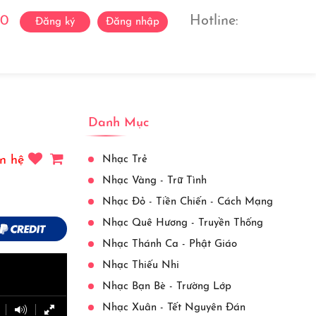
0
Hotline:
Đăng ký
Đăng nhập
ách Ca Sĩ
Liên Hệ
View More
Danh Mục
n hệ
Nhạc Trẻ
Nhạc Vàng - Trữ Tình
Nhạc Đỏ - Tiền Chiến - Cách Mạng
Nhạc Quê Hương - Truyền Thống
Nhạc Thánh Ca - Phật Giáo
Nhạc Thiếu Nhi
Nhạc Bạn Bè - Trường Lớp
Nhạc Xuân - Tết Nguyên Đán