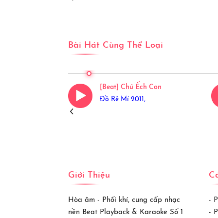
Bài Hát Cùng Thể Loại
Khúc: Em Mơ Gặp
[Beat] Chú Ếch Con
êu Bác Hồ Chí
Đồ Rê Mí 2011,
Nhi,
Giới Thiệu
Cá
Hòa âm - Phối khí, cung cấp nhạc
- 
nền Beat Playback & Karaoke Số 1
- 