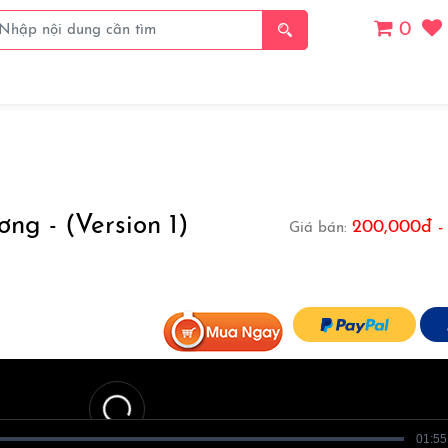
0
Giá
Thanh Toán
Thể Loại
Chủ Đề
Danh S
ng - (Version 1)
200,000đ -
Giá bán:
01:55