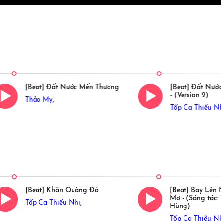
[Beat] Đất Nước Mến Thương
[Beat] Đất Nướ
- (Version 2)
Thảo My,
Tốp Ca Thiếu Nh
[Beat] Khăn Quàng Đỏ
[Beat] Bay Lên
Mơ - (Sáng tác: 
Tốp Ca Thiếu Nhi,
Hùng)
Tốp Ca Thiếu Nh