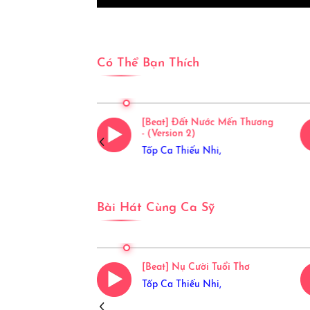
Có Thể Bạn Thích
ước Mến Thương
[Beat] Đất Nước Mến Thương
- (Version 2)
Tốp Ca Thiếu Nhi,
Bài Hát Cùng Ca Sỹ
răng Rằm
[Beat] Nụ Cười Tuổi Thơ
Nhi,
Tốp Ca Thiếu Nhi,