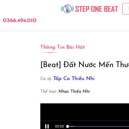
0366.494.010
Giới Thiệu
Bảng 
Thông Tin Bài Hát
[Beat] Đất Nước Mến Thươ
Tốp Ca Thiếu Nhi
Ca sỹ:
Thể loại:
Nhạc Thiếu Nhi
00:00