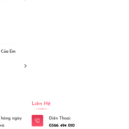
View More
i Của Em
[Beat] Trống Cơm
Nhật Tiến,
Liên Hệ
 hàng ngày
Điện Thoại:
 và
0366 494 010