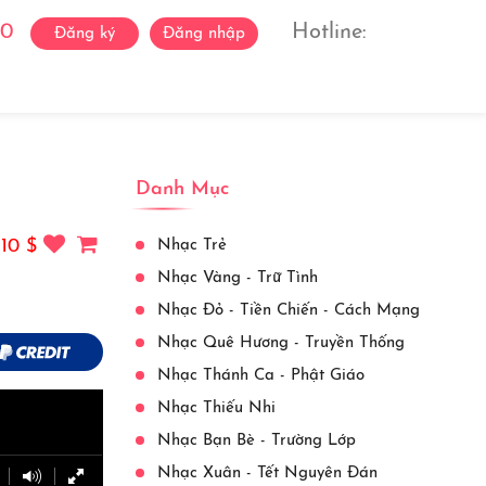
0
Hotline:
Đăng ký
Đăng nhập
ách Ca Sĩ
Liên Hệ
View More
Danh Mục
 10 $
Nhạc Trẻ
Nhạc Vàng - Trữ Tình
Nhạc Đỏ - Tiền Chiến - Cách Mạng
Nhạc Quê Hương - Truyền Thống
Nhạc Thánh Ca - Phật Giáo
Nhạc Thiếu Nhi
Nhạc Bạn Bè - Trường Lớp
Nhạc Xuân - Tết Nguyên Đán