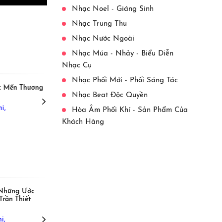
Nhạc Noel - Giáng Sinh
Nhạc Trung Thu
Nhạc Nước Ngoài
View More
Nhạc Múa - Nhảy - Biểu Diễn
Nhạc Cụ
Nhạc Phối Mới - Phối Sáng Tác
c Mến Thương
[Beat] Đất Nước Mến Thương
Nhạc Beat Độc Quyền
Thảo My,
i,
Hòa Âm Phối Khí - Sản Phẩm Của
Khách Hàng
View More
 Những Ước
[Beat] Hè Về
Trần Thiết
Tốp Ca Thiếu Nhi,
i,